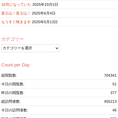
10月になっていた
2025年10月2日
富士山！富士山！
2025年6月4日
もうすぐ咲きます
2025年5月13日
カテゴリー
カ
テ
ゴ
リ
Count per Day
ー
総閲覧数:
704341
今日の閲覧数:
51
昨日の閲覧数:
377
総訪問者数:
455213
今日の訪問者数:
45