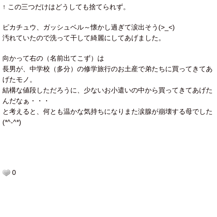
↑ この三つだけはどうしても捨てられず。
ピカチュウ、ガッシュベル～懐かし過ぎて涙出そう(>_<)
汚れていたので洗って干して綺麗にしてあげました。
向かって右の（名前出てこず）は
長男が、中学校（多分）の修学旅行のお土産で弟たちに買ってきてあ
げたモノ。
結構な値段しただろうに、少ないお小遣いの中から買ってきてあげた
んだなぁ・・・
と考えると、何とも温かな気持ちになりまた涙腺が崩壊する母でした
(*^-^*)
0