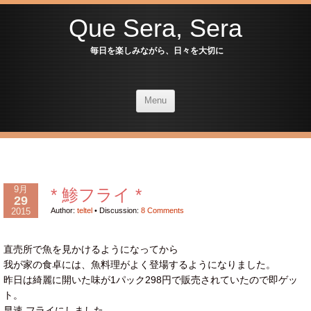
Que Sera, Sera
毎日を楽しみながら、日々を大切に
Menu
9月
* 鯵フライ *
29
2015
Author:
teltel
•
Discussion:
8 Comments
直売所で魚を見かけるようになってから
我が家の食卓には、魚料理がよく登場するようになりました。
昨日は綺麗に開いた味が1パック298円で販売されていたので即ゲッ
ト。
早速 フライにしました。