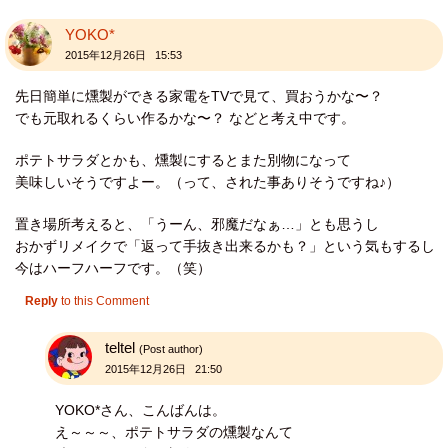
YOKO*
2015年12月26日 15:53
先日簡単に燻製ができる家電をTVで見て、買おうかな〜？
でも元取れるくらい作るかな〜？ などと考え中です。
ポテトサラダとかも、燻製にするとまた別物になって
美味しいそうですよー。（って、された事ありそうですね♪）
置き場所考えると、「うーん、邪魔だなぁ…」とも思うし
おかずリメイクで「返って手抜き出来るかも？」という気もするし
今はハーフハーフです。（笑）
Reply
to this Comment
teltel
(Post author)
2015年12月26日 21:50
YOKO*さん、こんばんは。
え～～～、ポテトサラダの燻製なんて