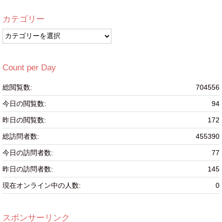
カテゴリー
カ
テ
ゴ
リ
Count per Day
ー
総閲覧数:
704556
今日の閲覧数:
94
昨日の閲覧数:
172
総訪問者数:
455390
今日の訪問者数:
77
昨日の訪問者数:
145
現在オンライン中の人数:
0
スポンサーリンク