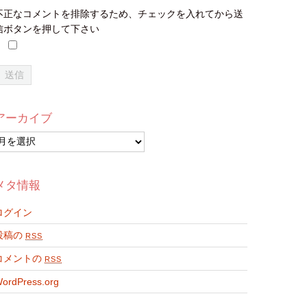
不正なコメントを排除するため、チェックを入れてから送
信ボタンを押して下さい
アーカイブ
ア
ー
カ
イ
メタ情報
ブ
ログイン
投稿の
RSS
コメントの
RSS
ordPress.org