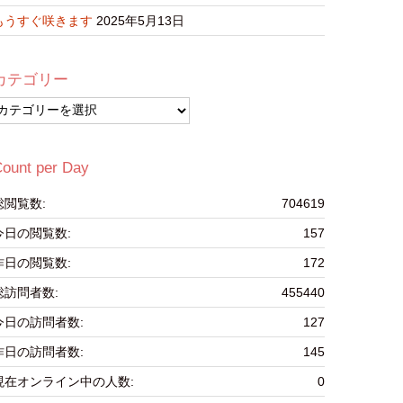
もうすぐ咲きます
2025年5月13日
カテゴリー
カ
テ
ゴ
リ
ount per Day
ー
総閲覧数:
704619
今日の閲覧数:
157
昨日の閲覧数:
172
総訪問者数:
455440
今日の訪問者数:
127
昨日の訪問者数:
145
現在オンライン中の人数:
0