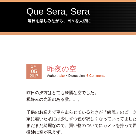
Que Sera, Sera
毎日を楽しみながら、日々を大切に
1月
昨夜の空
05
2017
Author:
teltel
•
Discussion:
6 Comments
昨日の夕方はとても綺麗な空でした。
私好みの光沢のある雲。。。
子供のお迎えで車を走らせているときが「綺麗」のピー
家に着いた頃には少しずつ色が寂しくなっていってまし
まだまだ綺麗なので、買い物のついでにカメラを持って
微妙に空が見えず。