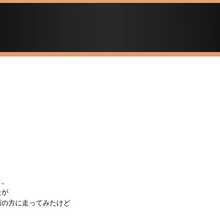
ク。
たが
西の方に走ってみたけど