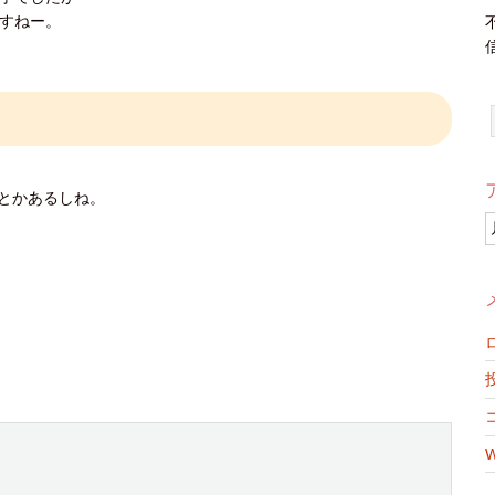
すねー。
とかあるしね。
W