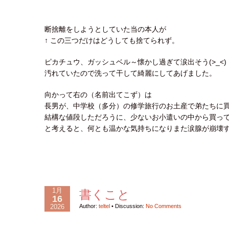
断捨離をしようとしていた当の本人が
↑ この三つだけはどうしても捨てられず。
ピカチュウ、ガッシュベル～懐かし過ぎて涙出そう(>_<)
汚れていたので洗って干して綺麗にしてあげました。
向かって右の（名前出てこず）は
長男が、中学校（多分）の修学旅行のお土産で弟たちに
結構な値段しただろうに、少ないお小遣いの中から買っ
と考えると、何とも温かな気持ちになりまた涙腺が崩壊する母で
1月
書くこと
16
2026
Author:
teltel
•
Discussion:
No Comments