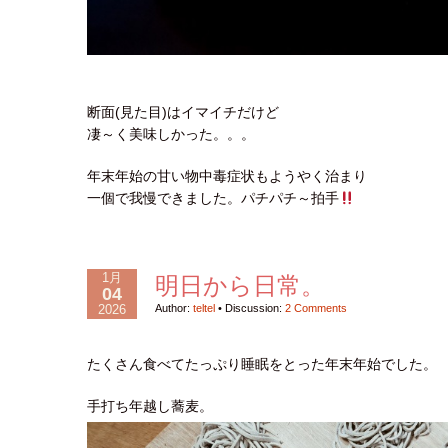
断面(見た目)はイマイチだけど
凄～く美味しかった。。。
年末年始の甘い物中毒症状もようやく治まり
一個で我慢できました。パチパチ～拍手
1月
明日から日常。
04
2026
Author:
teltel
•
Discussion:
2 Comments
たくさん食べてたっぷり睡眠をとった年末年始でした。
手打ち年越し蕎麦。