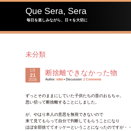
Que Sera, Sera
毎日を楽しみながら、日々を大切に
未分類
1月
断捨離できなかった物
21
2026
Author:
teltel
•
Discussion:
2 Comments
ずっとそのままにしていた子供たちの昔のおもちゃ。
思い切って断捨離することにしました。
が、やはり本人の意思を無視できないので
来て見てもらって自分で判断してもらうことになり
ほぼ全部捨ててオッケーということになったのですが・