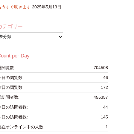
もうすぐ咲きます
2025年5月13日
カテゴリー
カ
テ
ゴ
リ
ount per Day
ー
総閲覧数:
704508
今日の閲覧数:
46
昨日の閲覧数:
172
総訪問者数:
455357
今日の訪問者数:
44
昨日の訪問者数:
145
現在オンライン中の人数:
1