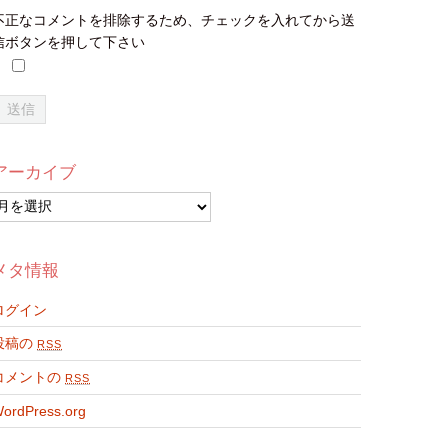
不正なコメントを排除するため、チェックを入れてから送
信ボタンを押して下さい
アーカイブ
ア
ー
カ
イ
メタ情報
ブ
ログイン
投稿の
RSS
コメントの
RSS
ordPress.org