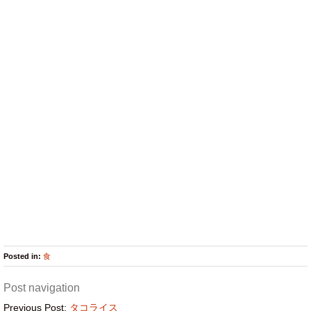
Posted in:
食
Post navigation
Previous Post:
タコライス