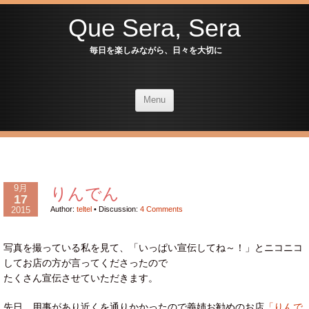
Que Sera, Sera
毎日を楽しみながら、日々を大切に
Menu
9月
りんでん
17
2015
Author:
teltel
•
Discussion:
4 Comments
写真を撮っている私を見て、「いっぱい宣伝してね～！」とニコニコ
してお店の方が言ってくださったので
たくさん宣伝させていただきます。
先日、用事があり近くを通りかかったので義姉お勧めのお店
「りんで