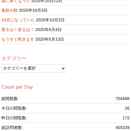
急に寒くなった
2025年10月22日
食欲の秋
2025年10月3日
10月になっていた
2025年10月2日
富士山！富士山！
2025年6月4日
もうすぐ咲きます
2025年5月13日
カテゴリー
カ
テ
ゴ
リ
Count per Day
ー
総閲覧数:
704488
今日の閲覧数:
26
昨日の閲覧数:
172
総訪問者数:
455339