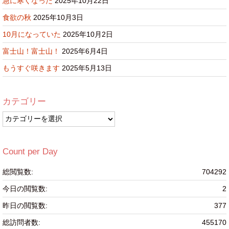
急に寒くなった
2025年10月22日
食欲の秋
2025年10月3日
10月になっていた
2025年10月2日
富士山！富士山！
2025年6月4日
もうすぐ咲きます
2025年5月13日
カテゴリー
カ
テ
ゴ
リ
Count per Day
ー
総閲覧数:
704292
今日の閲覧数:
2
昨日の閲覧数:
377
総訪問者数:
455170