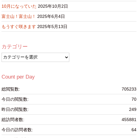
10月になっていた
2025年10月2日
富士山！富士山！
2025年6月4日
もうすぐ咲きます
2025年5月13日
カテゴリー
カ
テ
ゴ
リ
Count per Day
ー
総閲覧数:
705233
今日の閲覧数:
70
昨日の閲覧数:
249
総訪問者数:
455881
今日の訪問者数:
64