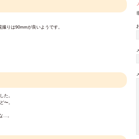
花撮りは90mmが良いようです。
した。
ど〜。
な…。