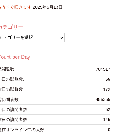
もうすぐ咲きます
2025年5月13日
カテゴリー
カ
テ
ゴ
リ
ount per Day
ー
総閲覧数:
704517
今日の閲覧数:
55
昨日の閲覧数:
172
総訪問者数:
455365
今日の訪問者数:
52
昨日の訪問者数:
145
現在オンライン中の人数:
0