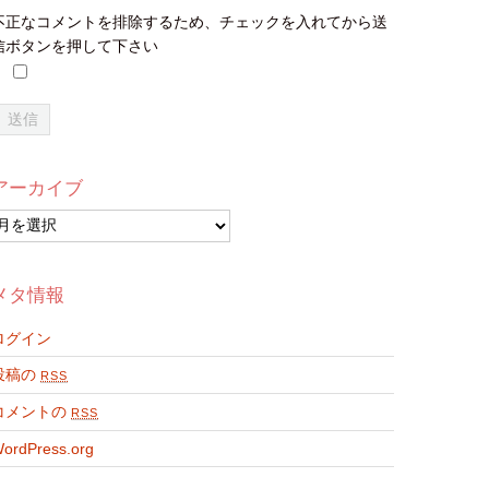
不正なコメントを排除するため、チェックを入れてから送
信ボタンを押して下さい
アーカイブ
ア
ー
カ
イ
メタ情報
ブ
ログイン
投稿の
RSS
コメントの
RSS
ordPress.org