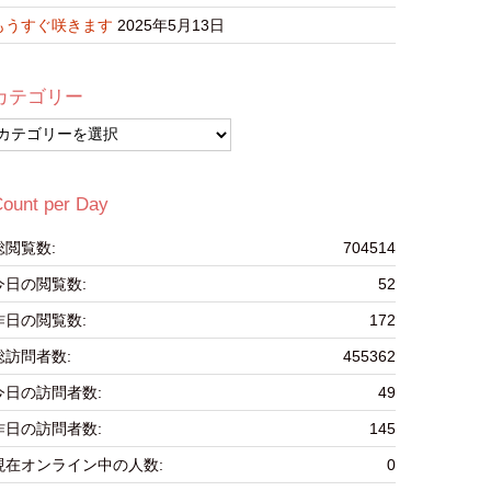
もうすぐ咲きます
2025年5月13日
カテゴリー
カ
テ
ゴ
リ
ount per Day
ー
総閲覧数:
704514
今日の閲覧数:
52
昨日の閲覧数:
172
総訪問者数:
455362
今日の訪問者数:
49
昨日の訪問者数:
145
現在オンライン中の人数:
0