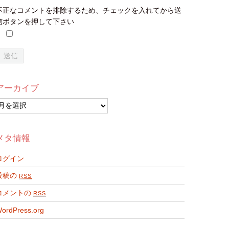
不正なコメントを排除するため、チェックを入れてから送
信ボタンを押して下さい
アーカイブ
ア
ー
カ
イ
メタ情報
ブ
ログイン
投稿の
RSS
コメントの
RSS
ordPress.org