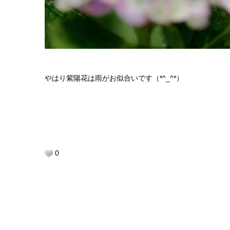
やはり紫陽花は雨がお似合いです（*^_^*）
0